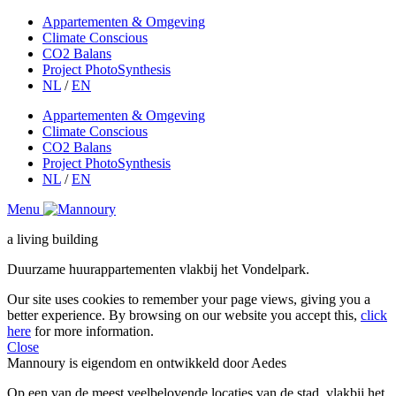
Appartementen & Omgeving
Climate Conscious
CO2 Balans
Project PhotoSynthesis
NL
/
EN
Appartementen & Omgeving
Climate Conscious
CO2 Balans
Project PhotoSynthesis
NL
/
EN
Menu
a livin
g
buildin
g
Duurzame huurappartementen vlakbij het Vondelpark.
Our site uses cookies to remember your page views, giving you a
better experience. By browsing on our website you accept this,
click
here
for more information.
Close
Mannoury is eigendom en ontwikkeld door Aedes
Op een van de meest veelbelovende locaties van de stad, vlakbij het