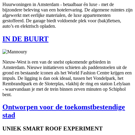
Huurwoningen in Amsterdam - betaalbaar én luxe - met de
bijzondere beleving van een hotelervaring. De algemene ruimtes zijn
afgewerkt met eerlijke materialen, de luxe appartementen
gestoffeerd. De garage biedt voldoende plek voor (bak)fietsen,
auto’s en elektrisch opladen.
IN DE B
UUR
T
Nieuw-West is een van de snelst opkomende gebieden in
Amsterdam. Nieuwe initiatieven schieten als paddenstoelen uit de
grond en bestaande iconen als het World Fashion Centre krijgen een
impuls. De ligging is dan ook ideaal, tussen het Vondelpark, het
Rembrandtpark en de Sloterplas, vlakbij de ring en station Lelylaan
- waarvandaan je met de trein binnen zeven minuten op Schiphol
bent.
On
tworpen v
oo
r de toeko
m
stbeste
n
dige
stad
UNIEK SMART ROOF EXPERIMENT